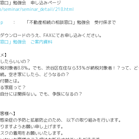
窓口」勉強会 申し込みページ
jp/seminar/seminar_detail/218.html
jp
： 「不動産相続の相談窓口」勉強会 受付係まで
ダウンロードのうえ、FAXにてお申し込みください。
窓口」勉強会 ご案内資料
メ】
したらいいの？
税対象者8.8％。でも、渋谷区在住なら33％が納税対象者！？って、
続。空き家にしたら、どうなるの？
付額とは。
る家庭って？
自分には関係ない。でも、争族になるの？
客様へ】
感染症の予防と拡散防止のため、 以下の取り組みを行います。
りますようお願い申し上げます。
スクの着用をお願いいたします。